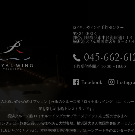
ロイヤルウイング予約センター
〒231-0002
神奈川県横浜市中区海岸通1-1-4
横浜港大さん橋国際客船ターミナル
045-662-61
予約受付時間／ 10:00～19:00
Facebook
Instagr
日のお祝いのためのオプション｜横浜のクルーズ船「ロイヤルウイング」は、クルー
景を楽しめる船上レストランです。
横浜クルーズ船 ロイヤルウイング
のサプライズアイテムをご覧の皆さまへ
ィング」は、旅客定員630名様を誇る大型客船。横浜港大さん橋国際客船ターミナル
楽しみいただくとともに、本格中国料理や生演奏、バルーンアート等のエンターテイ