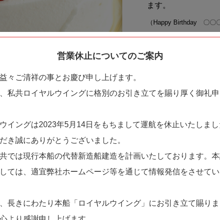
ます。
（Happy Birthd
日おめでとう！・Happy 
ど）
営業休止についてのご案内
※6号サイズより大
益々ご清祥の事とお慶び申し上げます。
、私共ロイヤルウイングに格別のお引き立てを賜り厚く御礼申
イングは2023年5月14日をもちまして運航を休止いたしま
だき誠にありがとうございました。
共では現行本船の代替新造船建造を計画いたしております。本
ご注文・変更・キャンセルについて
しては、適宜弊社ホームページ等を通じて情報発信をさせてい
、長きにわたり本船「ロイヤルウイング」にお引き立て賜りま
心より感謝申し上げます。