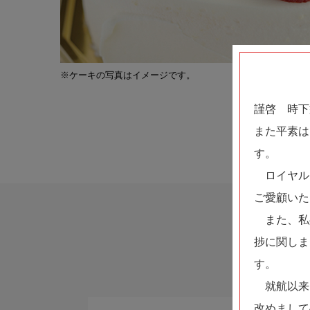
※ケーキの写真はイメージです。
謹啓 時下
また平素は
す。
ロイヤルウ
ご愛顧いた
また、私
捗に関しま
す。
就航以来
改めまして