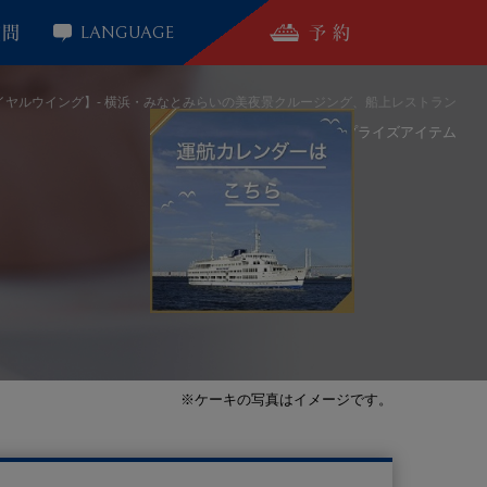
LANGUAGE
質問
予 約
イヤルウイング】- 横浜・みなとみらいの美夜景クルージング、船上レストラン
ホーム
レストラン
サプライズアイテム
※ケーキの写真はイメージです。