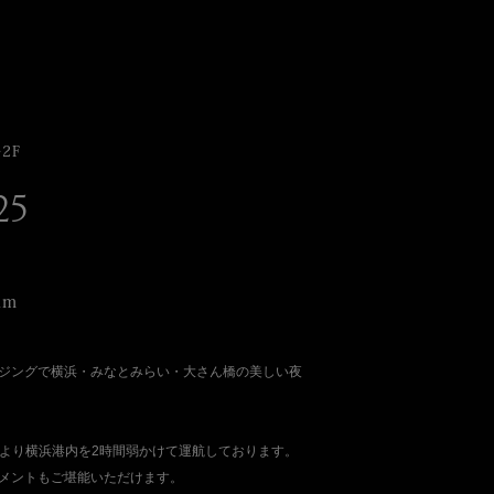
2F
25
am
ジングで横浜・みなとみらい・大さん橋の美しい夜
より横浜港内を2時間弱かけて運航しております。
メントもご堪能いただけます。