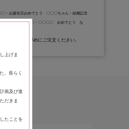
ay 〇〇〇〇・お誕生日おめでとう 〇〇〇ちゃん・結婚記念
Anniversary 〇〇〇〇・〇〇〇〇 おめでとう な
きなケーキはお早めにご注文ください。
し上げま
した。長らく
計画及び進
ただきま
したことを